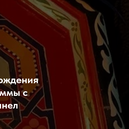
хождения
аммы с
анел