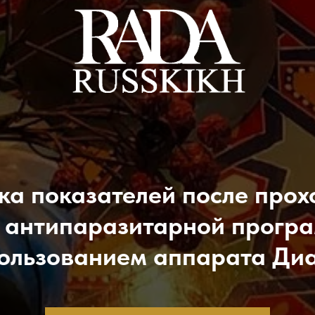
а показателей после про
 антипаразитарной прогр
ользованием аппарата Ди