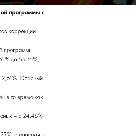
ной программы с
сов коррекции
ой программы:
26% до 55,76%,
о 2,61%. Опасный
, в то время как
асных – с 24,46%
,27%, а опасная –