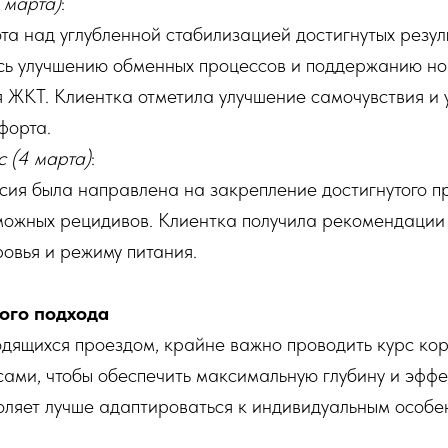
 марта)
:
а над углубленной стабилизацией достигнутых резул
сь улучшению обменных процессов и поддержанию н
 ЖКТ. Клиентка отметила улучшение самочувствия и
форта.
с (4 марта)
:
ия была направлена на закрепление достигнутого п
можных рецидивов. Клиентка получила рекомендации
овья и режиму питания.
ого подхода
одящихся проездом, крайне важно проводить курс ко
ами, чтобы обеспечить максимальную глубину и эффе
оляет лучше адаптироваться к индивидуальным особе
чь устойчивых позитивных изменений. Таким образом