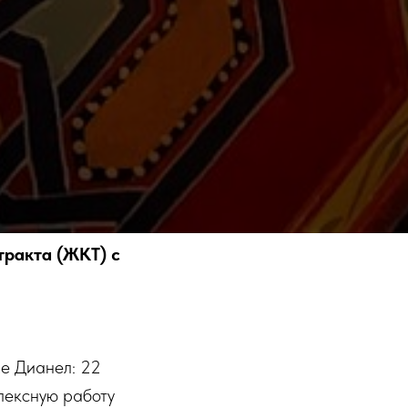
ракта (ЖКТ) с
ме Дианел: 22
лексную работу